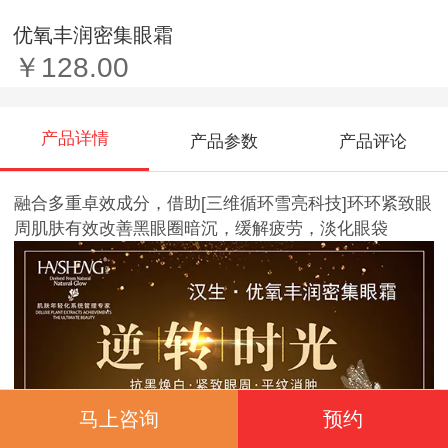
优氧丰润密集眼霜
￥128.00
产品详情
产品参数
产品评论
融合多重卓效成分，借助[三维循环雪亮科技]环环紧致眼
周肌肤有效改善黑眼圈暗沉，缓解疲劳，淡化眼袋
马上咨询
预约