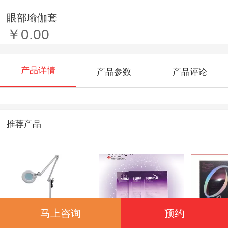
眼部瑜伽套
￥0.00
产品详情
产品参数
产品评论
推荐产品
马上咨询
预约
放大镜灯
弹力紧致眼贴
台湾山