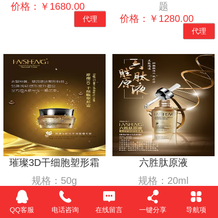
价格：￥1680.00
题
价格：￥1280.00
代理
代理
璀璨3D干细胞塑形霜
六胜肽原液
规格：50g
规格：20ml
品牌：汉生
品牌：汉生
针对人群：干性，衰老
针对人群：干性，衰老
QQ客服
电话咨询
在线留言
一键分享
导航项
性，皱纹松弛肌肤
性，皱纹松弛肌肤