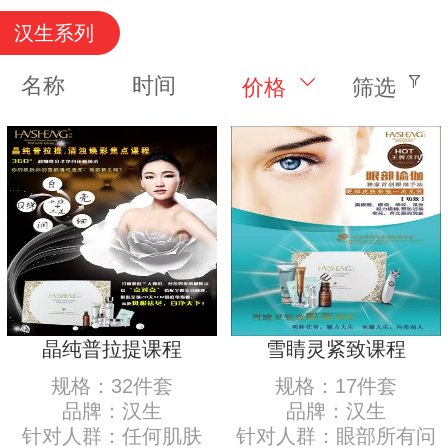
汉生系列
名称
时间
价格
筛选
晶纯普拉提课程
雪睛灵紧致课程
规格：32件套
规格：17件套
品牌：汉生
品牌：汉生
针对人群：任何肌肤
针对人群：眼部所有问